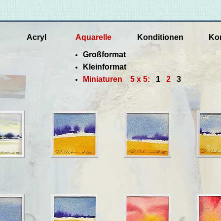
Acryl
Aquarelle
Konditionen
Ko
Großformat
Kleinformat
Miniaturen
5 x 5:
1
2
3